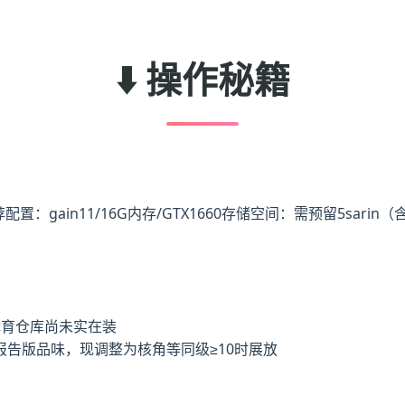
⬇️ 操作秘籍
荐配置​
​：gain11/16G内存/GTX1660
​存储空间​
​：需预留5sari
体育仓库尚未实在装
告版品味，现调整为核角等同级≥10时展放