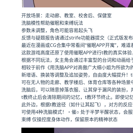
开放场景：走动廊、教室、校舍后、保健室
洗脑模性帮助催眠和束缚玩法
参数未调整，角色可能容易起头飞
反馈与疑题报告请通过strife功能器提交（正式版发
最近在漫画或CG合集中常看间“催眠APP开寓”，难
这款游戏高度还原了使用催眠APP进行t教的真实体
根据不同玩法，女主角会通过丰富型的台词和动画给
相较于前作《用洗脑APP对高傲广大细小姐为所欲为
新增语、换装等调整及追加姿势，自由度大幅提升！t
可在无人物的走廊、教学楼后、体育仓库等各种场景
洗脑后，可以随意掉落衣服、让其穿于漏风的装扮，
t教终止后会清除期间的记忆，t教环节终止。即使记
此外边，根据t教途径（如什让其起飞），对方的反应
可使用4种洗脑模式！・催○ 处于半梦半醒状态，会
束缚 仅操控度身体动作，保留原本的精神状态