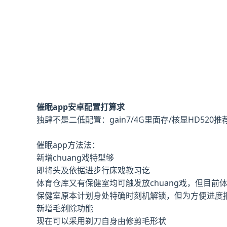
催眠app安卓配置打算求
​独肆不是二低配置​
​：gain7/4G里面存/核显HD520
​推
催眠app方法法：
新增chuang戏特型够
即将头及依据进步行床戏教习讫
体育仓库又有保健室均可触发放chuang戏，但目前
保健室原本计划身处特确时刻机解锁，但为方便进度报
新增毛剃除功能
现在可以采用剃刀自身由修剪毛形状