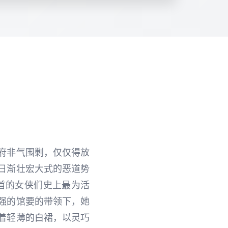
府非气围剿，仅仅得放
日渐壮宏大式的恶道势
首的女侠们史上最为活
强的馆要的带领下，她
着轻薄的白裙，以灵巧