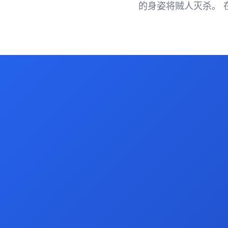
的身姿将贼人灭杀。