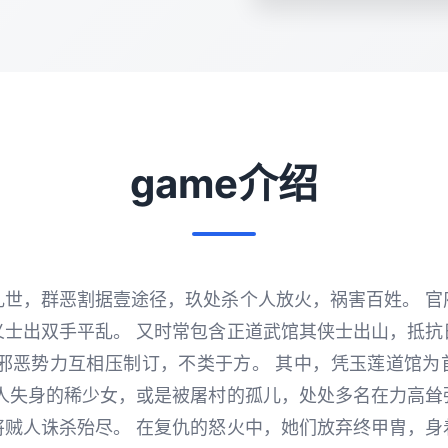
game介绍
乱世，群恶割据壹途径，玖处杀个人放火，祸害百姓。 官
义士出双手平乱。 又时常包含正道武馆其侠士出山，抵抗
与邪恶势力互相压制订，不类于方。 其中，凭玉莲道馆为
贼人失身的稀少女，或是被屠村的孤儿，处处多名在力高耸
将贼人诛杀殆尽。 在复仇的怒火中，她们放弃终甲胄，身