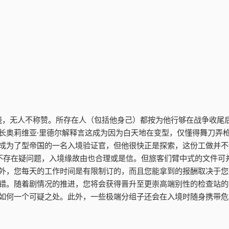
晓，无人不称赞。所存在人（包括他身己）都按为他行够在战争收尾
长奥莉维亚·里德尔解释言这成为因为白天地在变型，仅懂得舞刀弄
成为了型帝国的一名入境验证官，但他很快正是探索，这份工做并不
不存在疑问题，入境缘故由也合理或是信。但旅客们臂中式的文件可
外，您每天的工作时间是有限制订的，而且您能拿到的报酬取决于您
错。随着剧情况的推进，您将会获得晋升至更崇高端别性的检查站的
如何一个可疑之处。此外，一些极端分组子还会在入境时随身携带危