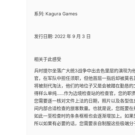
系列: Kagura Games
发行日期: 2022 年 9 月 3 日
相关于此感受
兵时提尔坐落广大统3战争中出去色里层的演现为
官，在军队中担任须职，但他首屈一指后却被莫名
将被刻代淘汰，他们的地位子又是会被踏在勤恳的
得样么单纯……作为边境检查站的检查官，您的职
您需要逐一核对文件上法的日期，照片以及各型信
间内部合适检查的旅客数量。也就是说，您既要在
如此一至检查时的条条框框也会逐渐增加上。如果
所以如果有必要的话，您需要亲自制服这些极端分