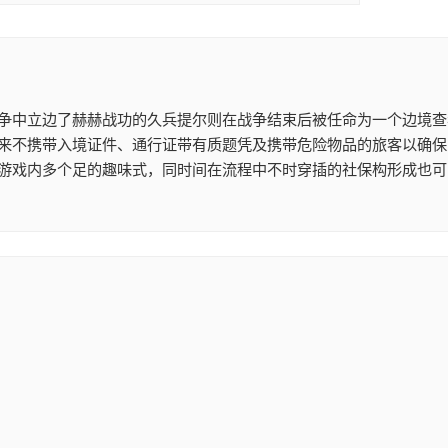
争中立边了赫赫战功的久兵提尔则在战争结束后被任命为一个边境查
来不携带入境证件、通行证带有质题凭及携带危险物品的旅客以确保
游戏内多个足的趣味式，同时间在流程中不时穿插的社保构形成也可