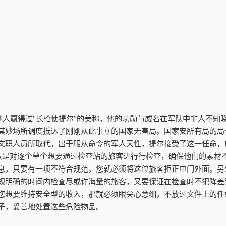
他人赢得过“长枪使提尔”的美称，他的功勋与威名在军队中非人不知
其妙场所调度抵达了刚刚从此事立的国家无害局。国家安所有局的局
文职人员所取代。出于服从命令的军人天性，提尔接受了这一任命，
责是对逐个单个想要通过检查站的旅客进行行检查，确保他们的素材
息，只要有一项不符合规范，您就必须将这位旅客拒正中门外面。另
规明确的时间内检查尽或许海量的旅客，又要保证在检查时不犯降差
您想要维持安全型的收入，那就必须眼尖心意细，不放过文件上的任
子，妥善地处置这些危险物品。