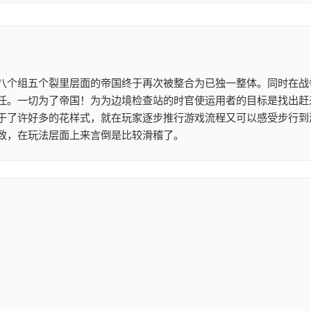
八个组五个裂里层面的帝国终于再次被整合为已独一整体。同时在战
任。一切为了帝国！为为边境检查站的时官使运用者的目标是找出赶
于了许好多的花样式，就在玩家逐步推行游戏流程又可以感受步行到
致，在玩法层面上来言倒是比较滑稽了。