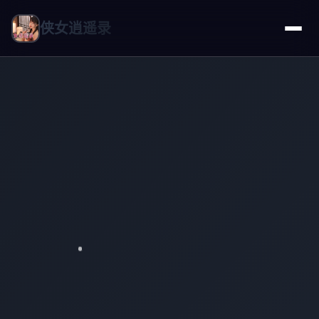
侠女逍遥录